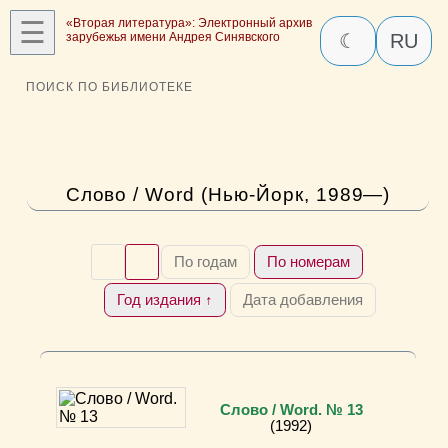
☰
«Вторая литература»: Электронный архив
зарубежья имени Андрея Синявского
☾
RU
ПОИСК ПО БИБЛИОТЕКЕ
Слово / Word (Нью-Йорк, 1989—)
По годам
По номерам
Год издания ↑
Дата добавления
Слово / Word. № 13
(1992)