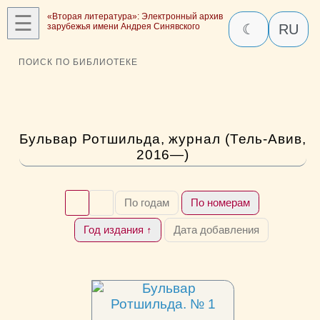
☰
«Вторая литература»: Электронный архив
зарубежья имени Андрея Синявского
☾
RU
ПОИСК ПО БИБЛИОТЕКЕ
Бульвар Ротшильда, журнал (Тель-Авив,
2016—)
По годам
По номерам
Год издания ↑
Дата добавления