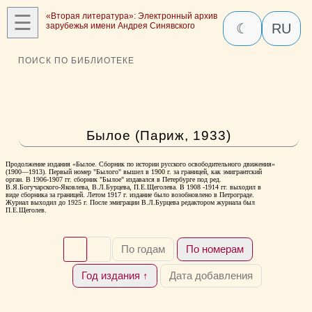
☰
«Вторая литература»: Электронный архив
зарубежья имени Андрея Синявского
☾
RU
ПОИСК ПО БИБЛИОТЕКЕ
Былое (Париж, 1933)
Продолжение издания «Былое. Сборник по истории русского освободительного движения»
(1900—1913). Первый номер "Былого" вышел в 1900 г. за границей, как эмигрантский
орган. В 1906-1907 гг. сборник "Былое" издавался в Петербурге под ред.
В.Я.Богучарского-Яковлева, В.Л.Бурцева, П.Е.Щеголева. В 1908 -1914 гг. выходил в
виде сборника за границей. Летом 1917 г. издание было возобновлено в Петрограде.
Журнал выходил до 1925 г. После эмиграции В.Л.Бурцева редактором журнала был
П.Е.Щеголев.
По годам
По номерам
Год издания ↑
Дата добавления