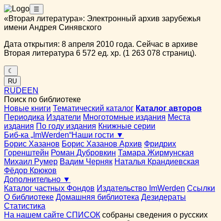
☰
«Вторая литература»: Электронный архив зарубежья
имени Андрея Синявского
Дата открытия: 8 апреля 2010 года. Сейчас в архиве
Вторая литература 6 572 ед. хр. (1 263 078 страниц).
☾
RU
RU
DE
EN
Поиск по библиотеке
Новые книги
Тематический каталог
Каталог авторов
Периодика
Издатели
Многотомные издания
Места
издания
По году издания
Книжные серии
Биб-ка „ImWerden“
Наши гости ▼
Борис Хазанов
Борис Хазанов Архив
Фридрих
Горенштейн
Роман Дубровкин
Тамара Жирмунская
Михаил Румер
Вадим Черняк
Наталья Крандиевская
Фёдор Крюков
Дополнительно ▼
Каталог частных Фондов
Издательство ImWerden
Ссылки
О библиотеке
Домашняя библиотека
Дезидераты
Статистика
На нашем сайте СПИСОК
собраны сведения о русских