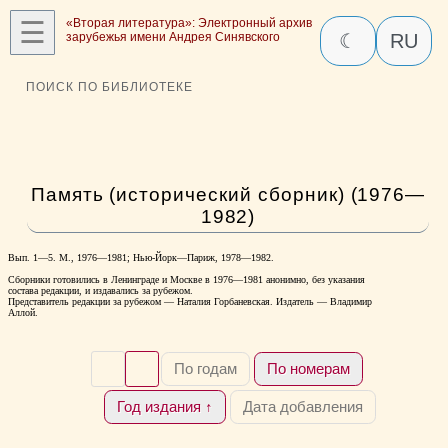
☰
«Вторая литература»: Электронный архив
зарубежья имени Андрея Синявского
☾
RU
ПОИСК ПО БИБЛИОТЕКЕ
Память (исторический сборник) (1976—
1982)
Вып. 1—5. М., 1976—1981; Нью-Йорк—Париж, 1978—1982.
Сборники готовились в Ленинграде и Москве в 1976—1981 анонимно, без указания
состава редакции, и издавались за рубежом.
Представитель редакции за рубежом — Наталия Горбаневская. Издатель — Владимир
Аллой.
По годам
По номерам
Год издания ↑
Дата добавления