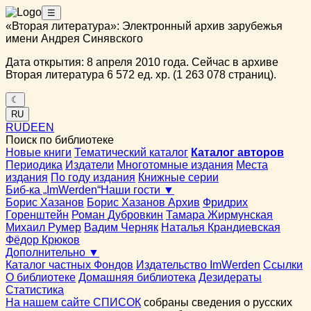
☰
«Вторая литература»: Электронный архив зарубежья
имени Андрея Синявского
Дата открытия: 8 апреля 2010 года. Сейчас в архиве
Вторая литература 6 572 ед. хр. (1 263 078 страниц).
☾
RU
RU
DE
EN
Поиск по библиотеке
Новые книги
Тематический каталог
Каталог авторов
Периодика
Издатели
Многотомные издания
Места
издания
По году издания
Книжные серии
Биб-ка „ImWerden“
Наши гости ▼
Борис Хазанов
Борис Хазанов Архив
Фридрих
Горенштейн
Роман Дубровкин
Тамара Жирмунская
Михаил Румер
Вадим Черняк
Наталья Крандиевская
Фёдор Крюков
Дополнительно ▼
Каталог частных Фондов
Издательство ImWerden
Ссылки
О библиотеке
Домашняя библиотека
Дезидераты
Статистика
На нашем сайте СПИСОК
собраны сведения о русских