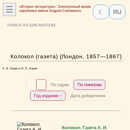
☰
«Вторая литература»: Электронный архив
зарубежья имени Андрея Синявского
☾
RU
ПОИСК ПО БИБЛИОТЕКЕ
Колокол (газета) (Лондон, 1857—1867)
А. И. Герцен и Н. П. Огарев
По годам
По номерам
Год издания ↑
Дата добавления
Колокол. Газета А. И.