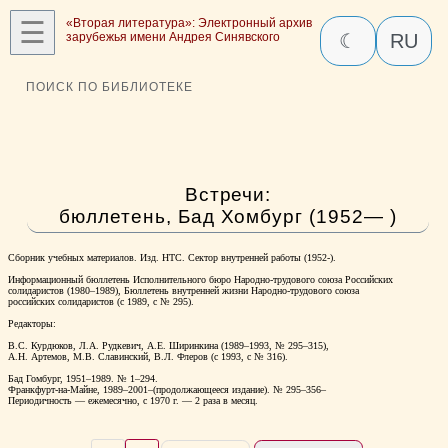
☰
«Вторая литература»: Электронный архив
зарубежья имени Андрея Синявского
☾
RU
ПОИСК ПО БИБЛИОТЕКЕ
Встречи:
бюллетень, Бад Хомбург (1952— )
Сборник учебных материалов. Изд. НТС. Сектор внутренней работы (1952-).
Информационный бюллетень Исполнительного бюро Народно-трудового союза Российских
солидаристов (1980–1989), Бюллетень внутренней жизни Народно-трудового союза
российских солидаристов (с 1989, с № 295).
Редакторы:
В.С. Курдюков, Л.А. Рудкевич, А.Е. Ширинкина (1989–1993, № 295–315),
А.Н. Артемов, М.В. Славинский, В.Л. Флеров (с 1993, с № 316).
Бад Гомбург, 1951–1989. № 1–294.
Франкфурт-на-Майне, 1989–2001–(продолжающееся издание). № 295–356–
Периодичность — ежемесячно, с 1970 г. — 2 раза в месяц.