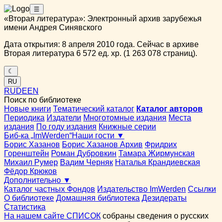
☰
«Вторая литература»: Электронный архив зарубежья
имени Андрея Синявского
Дата открытия: 8 апреля 2010 года. Сейчас в архиве
Вторая литература 6 572 ед. хр. (1 263 078 страниц).
☾
RU
RU
DE
EN
Поиск по библиотеке
Новые книги
Тематический каталог
Каталог авторов
Периодика
Издатели
Многотомные издания
Места
издания
По году издания
Книжные серии
Биб-ка „ImWerden“
Наши гости ▼
Борис Хазанов
Борис Хазанов Архив
Фридрих
Горенштейн
Роман Дубровкин
Тамара Жирмунская
Михаил Румер
Вадим Черняк
Наталья Крандиевская
Фёдор Крюков
Дополнительно ▼
Каталог частных Фондов
Издательство ImWerden
Ссылки
О библиотеке
Домашняя библиотека
Дезидераты
Статистика
На нашем сайте СПИСОК
собраны сведения о русских