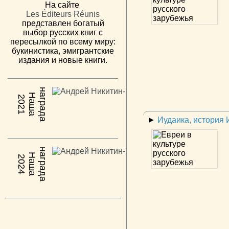
На сайте
Les Éditeurs Réunis
представлен богатый
выбор русских книг с
пересылкой по всему миру:
букинистика, эмигрантские
издания и новые книги.
н
а
Н
а
ш
а
а
г
р
а
д
2021
►
Иудаика, история
н
а
Н
а
ш
а
а
г
р
а
д
2024