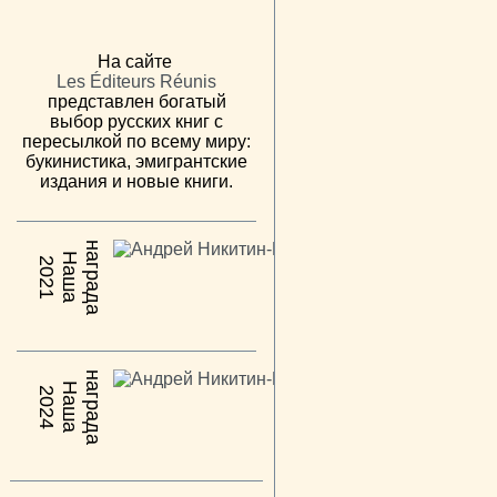
На сайте
Les Éditeurs Réunis
представлен богатый
выбор русских книг с
пересылкой по всему миру:
букинистика, эмигрантские
издания и новые книги.
н
а
Н
а
ш
а
а
г
р
а
д
2021
н
а
Н
а
ш
а
а
г
р
а
д
2024