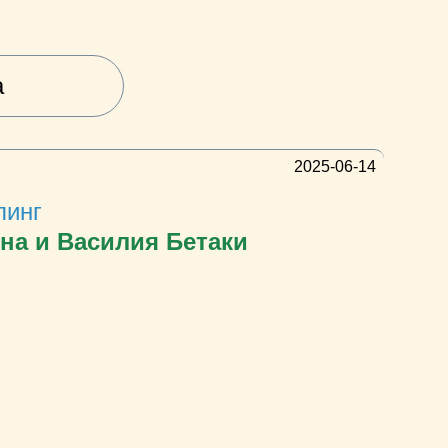
а
2025-06-14
линг
на и Василия Бетаки