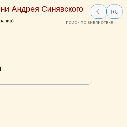
ни Андрея Синявского
☾
RU
раниц).
ПОИСК ПО БИБЛИОТЕКЕ
г