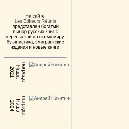
На сайте
Les Éditeurs Réunis
представлен богатый
выбор русских книг с
пересылкой по всему миру:
букинистика, эмигрантские
издания и новые книги.
н
а
Н
а
ш
а
а
г
р
а
д
2021
н
а
Н
а
ш
а
а
г
р
а
д
2024