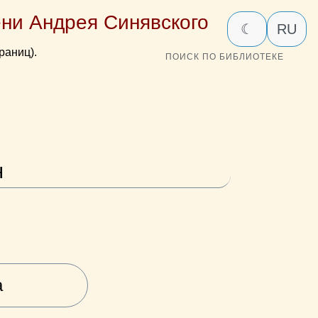
ни Андрея Синявского
☾
RU
раниц).
ПОИСК ПО БИБЛИОТЕКЕ
н
а