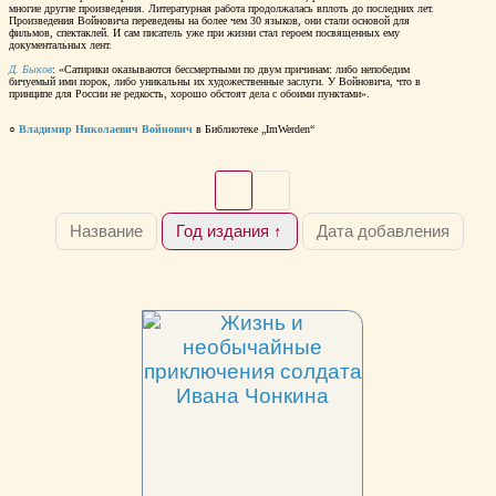
многие другие произведения. Литературная работа продолжалась вплоть до последних лет.
Произведения Войновича переведены на более чем 30 языков, они стали основой для
фильмов, спектаклей. И сам писатель уже при жизни стал героем посвященных ему
документальных лент.
Д. Быков
: «Сатирики оказываются бессмертными по двум причинам: либо непобедим
бичуемый ими порок, либо уникальны их художественные заслуги. У Войновича, что в
принципе для России не редкость, хорошо обстоят дела с обоими пунктами».
○
Владимир Николаевич Войнович
в Библиотеке „ImWerden“
Название
Год издания ↑
Дата добавления