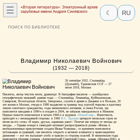
☰
«Вторая литература»: Электронный архив
зарубежья имени Андрея Синявского
☾
RU
ПОИСК ПО БИБЛИОТЕКЕ
Владимир Николаевич Войнович
(1932 — 2018)
26 сентября 1932, Сталинабад
(Душанбе), Таджикская ССР — 27
июля 2018, Москва
Писатель, автор текстов песен, драматург. В биографии писателя — калейдоскоп
географических названий: ранние годы — Сталинабад, Ленинабад, Куйбышевская,
Самарская, Вологодская области, Запорожье, служба в армии в Джанкое и в Польше, 20
лет жизни в Москве, откуда в 1980 выдавлен за границу под угрозой тюрьмы и вдогонку
лишен советского гражданства, годы мюнхенского изгнания, и снова Россия, где
появляется наездами в 1990-е и оседает в 2004, не забывая наведываться в Мюнхен.
Первые повести появляются в начале 1960-х в журнале
«Новый мир»
. Известность
приходит и с неожиданной стороны: в 1960
Н.С. Хрущев
цитирует несколько строк из
песни на его слова «Я верю, друзья, караваны ракет / Помчат нас вперед от звезды до
звезды...» Однако вскоре в самиздате начинает распространяться роман «Жизнь и
необыкновенные приключения солдата Ивана Чонкина», со временем появляются
публикации за границей, сам писатель открыто и активно вливается в правозащитное
движение — все это вызывает злобу и травлю со стороны властей. В мюнхенские годы
появляется сборник очерков «Антисоветский Советский Союз», роман «Москва-2042» и