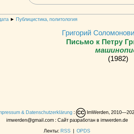
дата
►
Публицистика, политология
Григорий Соломонов
Письмо к Петру Гр
машинопи
(1982)
mpressum & Datenschutzerklärung
:
ImWerden, 2010—20
CC
imwerden@gmail.com : Сайт разработан в imwerden.de
Ленты:
RSS
|
OPDS