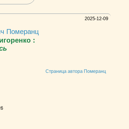
2025-12-09
ич Померанц
игоренко :
сь
Страница автора Померанц
26