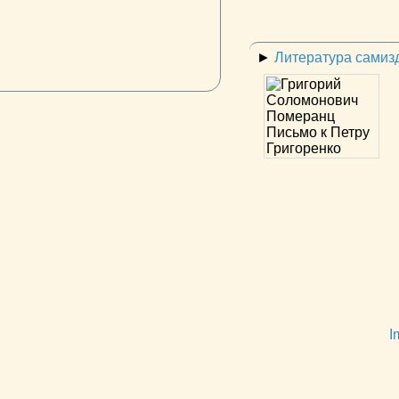
►
Литература самиз
I