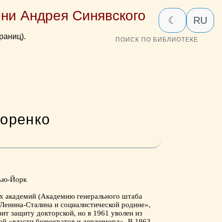
ни Андрея Синявского
☾
RU
раниц).
ПОИСК ПО БИБЛИОТЕКЕ
горенко
Нью-Йорк
ых академий (Академию генерального штаба
 Ленина-Сталина и социалистической родине»,
ит защиту докторской, но в 1961 уволен из
й «власти бюрократов и держиморд». В 1963