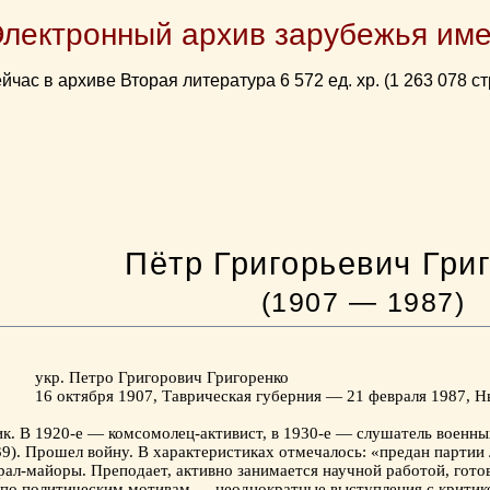
Электронный архив зарубежья име
йчас в архиве Вторая литература 6 572 ед. хр. (1 263 078 ст
Пётр Григорьевич Гри
(1907 — 1987)
укр. Петро Григорович Григоренко
16 октября 1907, Таврическая губерния — 21 февраля 1987, 
к. В 1920-е — комсомолец-активист, в 1930-е — слушатель военн
39). Прошел войну. В характеристиках отмечалось: «предан партии
рал-майоры. Преподает, активно занимается научной работой, готов
по политическим мотивам — неоднократные выступления с критико