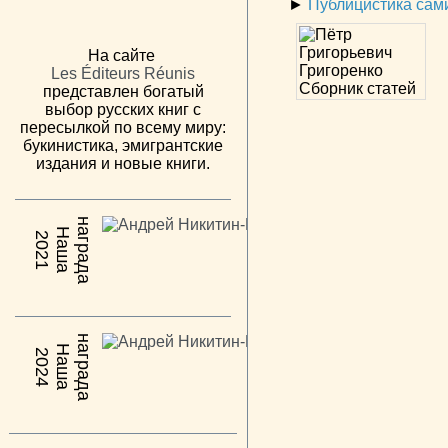
►
Публицистика сам
На сайте
Les Éditeurs Réunis
представлен богатый
выбор русских книг с
пересылкой по всему миру:
букинистика, эмигрантские
издания и новые книги.
н
а
Н
а
ш
а
а
г
р
а
д
2021
н
а
Н
а
ш
а
а
г
р
а
д
2024