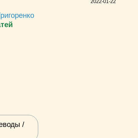
2022-01-22
Григоренко
атей
еводы /