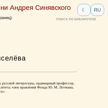
ни Андрея Синявского
☾
RU
раниц).
ПОИСК ПО БИБЛИОТЕКЕ
иселёва
ик русской литературы, ординарный профессор,
итета; член правления Фонда Ю. М. Лотмана,
га».