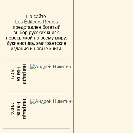
На сайте
Les Éditeurs Réunis
представлен богатый
выбор русских книг с
пересылкой по всему миру:
букинистика, эмигрантские
издания и новые книги.
н
а
Н
а
ш
а
а
г
р
а
д
2021
н
а
Н
а
ш
а
а
г
р
а
д
2024