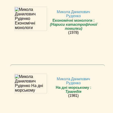
Микола Данилович
Руденко
Економічні монологи :
(Нариси катастрофічної
помилки)
(1978)
Микола Данилович
Руденко
На дні морському :
Трагедiя
(1981)