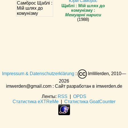
Юрiй Самброс
Щаблі : Мій шлях до
комунізму :
Мемуарні нариси
(1988)
Impressum & Datenschutzerklärung
:
ImWerden, 2010—
CC
2026
imwerden@gmail.com : Сайт разработан в imwerden.de
Ленты:
RSS
|
OPDS
Статистика eXTReMe
|
Статистика GoatCounter