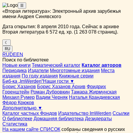
☰
«Вторая литература»: Электронный архив зарубежья
имени Андрея Синявского
Дата открытия: 8 апреля 2010 года. Сейчас в архиве
Вторая литература 6 572 ед. хр. (1 263 078 страниц).
☾
RU
RU
DE
EN
Поиск по библиотеке
Новые книги
Тематический каталог
Каталог авторов
Периодика
Издатели
Многотомные издания
Места
издания
По году издания
Книжные серии
Биб-ка „ImWerden“
Наши гости ▼
Борис Хазанов
Борис Хазанов Архив
Фридрих
Горенштейн
Роман Дубровкин
Тамара Жирмунская
Михаил Румер
Вадим Черняк
Наталья Крандиевская
Фёдор Крюков
Дополнительно ▼
Каталог частных Фондов
Издательство ImWerden
Ссылки
О библиотеке
Домашняя библиотека
Дезидераты
Статистика
На нашем сайте СПИСОК
собраны сведения о русских