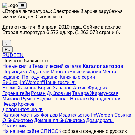
☰
«Вторая литература»: Электронный архив зарубежья
имени Андрея Синявского
Дата открытия: 8 апреля 2010 года. Сейчас в архиве
Вторая литература 6 572 ед. хр. (1 263 078 страниц).
☾
RU
RU
DE
EN
Поиск по библиотеке
Новые книги
Тематический каталог
Каталог авторов
Периодика
Издатели
Многотомные издания
Места
издания
По году издания
Книжные серии
Биб-ка „ImWerden“
Наши гости ▼
Борис Хазанов
Борис Хазанов Архив
Фридрих
Горенштейн
Роман Дубровкин
Тамара Жирмунская
Михаил Румер
Вадим Черняк
Наталья Крандиевская
Фёдор Крюков
Дополнительно ▼
Каталог частных Фондов
Издательство ImWerden
Ссылки
О библиотеке
Домашняя библиотека
Дезидераты
Статистика
На нашем сайте СПИСОК
собраны сведения о русских