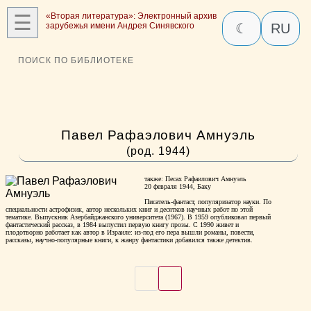
☰
«Вторая литература»: Электронный архив
зарубежья имени Андрея Синявского
☾
RU
ПОИСК ПО БИБЛИОТЕКЕ
Павел Рафаэлович Амнуэль
(род. 1944)
также: Песах Рафаилович Амнуэль
20 февраля 1944, Баку
Писатель-фантаст, популяризатор науки. По
специальности астрофизик, автор нескольких книг и десятков научных работ по этой
тематике. Выпускник Азербайджанского университета (1967). В 1959 опубликовал первый
фантастический рассказ, в 1984 выпустил первую книгу прозы. С 1990 живет и
плодотворно работает как автор в Израиле: из-под его пера вышли романы, повести,
рассказы, научно-популярные книги, к жанру фантастики добавился также детектив.