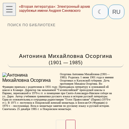
☰
«Вторая литература»: Электронный архив
зарубежья имени Андрея Синявского
☾
RU
ПОИСК ПО БИБЛИОТЕКЕ
Антонина Михайловна Осоргина
(1901 — 1985)
Осоргина Антонина Михайловна (1901—
1985). Родилась 1 июня 1901 года в имении
Осоргиных в Калужской губернии. Дочь
протоиерея Михаила Осоргина. Во
Францию приехала с родителями в 1931 году. Преподавала литературу в основанной ей
школе в Кламаре. Директор так называемой "Галлиполийской" приходской школы в
Париже, переехавшей в 1970-х гг. в помещение при Свято-Александро-Невском соборе на
ул. Дарю. Автор учебников грамматики русского языка и истории русской литературы.
Одна из основательниц и сотрудница радиостанции "Голос Православия" (Париж) (1970-е
гг.). В 1971 г. поступила в Покровский женский монастырь в Бюси-ан-От (Франция) (с
1970 г. - послушница). Вела в монастыре занятия по русскому языку и русской истории.
Скончалась 25 декабря 1985 г. в Покровском монастыре.