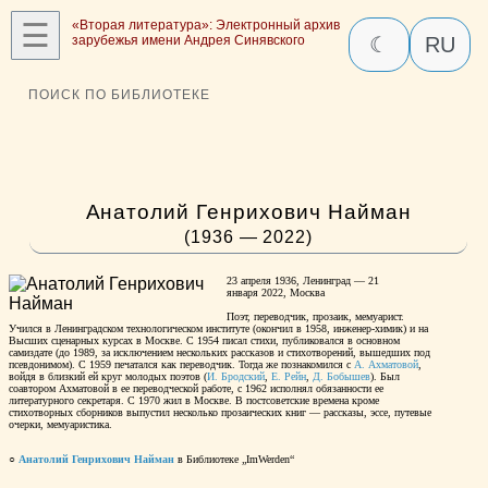
☰
«Вторая литература»: Электронный архив
зарубежья имени Андрея Синявского
☾
RU
ПОИСК ПО БИБЛИОТЕКЕ
Анатолий Генрихович Найман
(1936 — 2022)
23 апреля 1936, Ленинград — 21
января 2022, Москва
Поэт, переводчик, прозаик, мемуарист.
Учился в Ленинградском технологическом институте (окончил в 1958, инженер-химик) и на
Высших сценарных курсах в Москве. С 1954 писал стихи, публиковался в основном
самиздате (до 1989, за исключением нескольких рассказов и стихотворений, вышедших под
псевдонимом). С 1959 печатался как переводчик. Тогда же познакомился с
А. Ахматовой
,
войдя в близкий ей круг молодых поэтов (
И. Бродский
,
Е. Рейн
,
Д. Бобышев
). Был
соавтором Ахматовой в ее переводческой работе, с 1962 исполнял обязанности ее
литературного секретаря. С 1970 жил в Москве. В постсоветские времена кроме
стихотворных сборников выпустил несколько прозаических книг — рассказы, эссе, путевые
очерки, мемуаристика.
○
Анатолий Генрихович Найман
в Библиотеке „ImWerden“