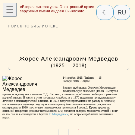
☰
«Вторая литература»: Электронный архив
зарубежья имени Андрея Синявского
☾
RU
ПОИСК ПО БИБЛИОТЕКЕ
Жорес Александрович Медведев
(1925 — 2018)
14 ноября 1925, Тифлис — 15
ноября 2018, Лондон
Биолог, публицист. Окончил Московскую
тимирязевскую академию (1950). Выступал
против псевдонаучных методов Т.Д. Лысенко, а также по проблемам свободного развития
научной мысли. В связи с этим изгонялся с работы и в 1970 подвергся принудительному
лечению в психиатрической клинике. В 1972 получил приглашение на работу в Лондоне,
после отъезда в годичную научную командировку был лишен советского гражданства
(возвращено в 1990, после чего периодически приезжал в Россию). Кроме трудов по
основной профессии (общим числом около 170) является автором множества статей и книг
(в том числе в соавторстве с братом
Р. Медведевым
) по острым проблемам политики и
науки.