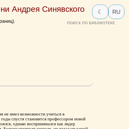
ни Андрея Синявского
☾
RU
раниц).
ПОИСК ПО БИБЛИОТЕКЕ
ия не имел возможности учиться в
 годы спустя становится профессором новой
оялся, однако воспринимался как лидер
м. Будучи крупным ученым, не издал ни одной