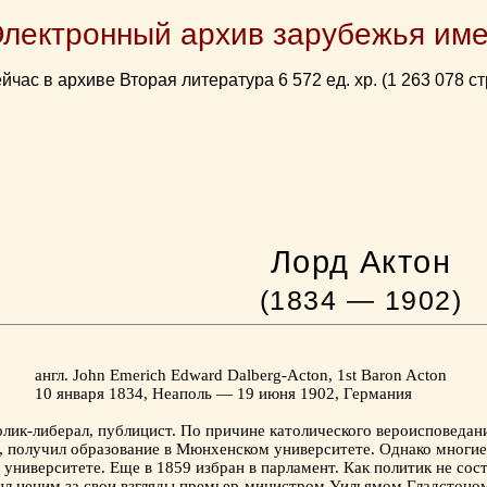
Электронный архив зарубежья име
йчас в архиве Вторая литература 6 572 ед. хр. (1 263 078 ст
Лорд Актон
(1834 — 1902)
англ. John Emerich Edward Dalberg-Acton, 1st Baron Acton
10 января 1834, Неаполь — 19 июня 1902, Германия
олик-либерал, публицист. По причине католического вероисповедан
, получил образование в Мюнхенском университете. Однако многие
университете. Еще в 1859 избран в парламент. Как политик не сост
ыл ценим за свои взгляды премьер-министром Уильямом Гладстоно