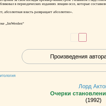
бликовал в периодических изданиях лекции-эссе, которые составил
ет, абсолютная власть развращает абсолютно».
еке „ImWerden“
Произведения автор
литология
Лорд Акто
Очерки становлен
(1992)