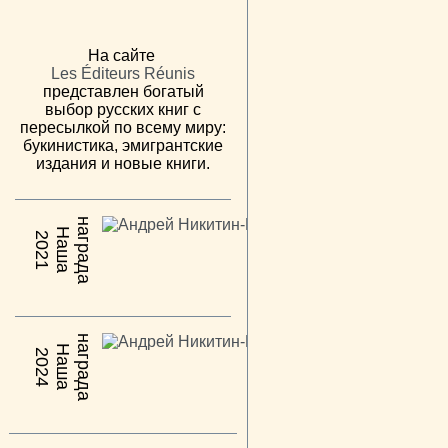
На сайте
Les Éditeurs Réunis
представлен богатый
выбор русских книг с
пересылкой по всему миру:
букинистика, эмигрантские
издания и новые книги.
н
а
Н
а
ш
а
а
г
р
а
д
2021
н
а
Н
а
ш
а
а
г
р
а
д
2024