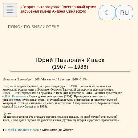
☰
«Вторая литература»: Электронный архив
зарубежья имени Андрея Синявского
☾
RU
ПОИСК ПО БИБЛИОТЕКЕ
Юрий Павлович Иваск
(1907 — 1986)
19 августа (1 сентября) 1907, Москва — 13 февраля 1986, США
Поэт, литературный критик, историк литературы. В 1920 с родителями переехал на
этническую родину отца в Эстонию. Окончил Тартуский университет (юриспруденция,
1932). В 1944 перебрался в Германию, с 1949 жил и работал в США. Защитил диссертацию
о
П.А. Вяземском
в Гарвардском университете (1954). Преподавал в нескольких
университетах, публиковал статьи о русской культуре, о философах и писателях русской
эмиграции, готовил к изданию их книги и антологии. Автор нескольких сборников стихов
(первый был опубликован в 1938).
Цитата:
«Я навсегда остался без русского пространства под ногами, но моей почвой стал русский
язык, и моя душа сделана из русского языка, русской культуры и русского православия».
○
Юрий Павлович Иваск
в Библиотеке „ImWerden“