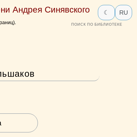
ни Андрея Синявского
☾
RU
раниц).
ПОИСК ПО БИБЛИОТЕКЕ
льшаков
а