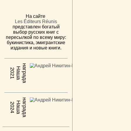
На сайте
Les Éditeurs Réunis
представлен богатый
выбор русских книг с
пересылкой по всему миру:
букинистика, эмигрантские
издания и новые книги.
н
а
Н
а
ш
а
а
г
р
а
д
2021
н
а
Н
а
ш
а
а
г
р
а
д
2024