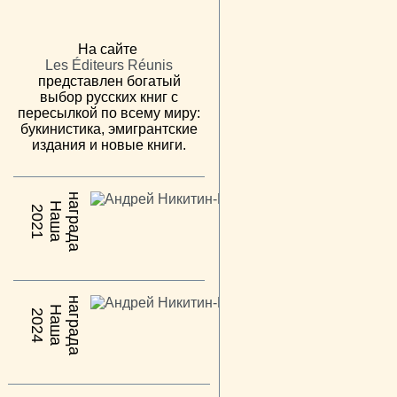
На сайте
Les Éditeurs Réunis
представлен богатый
выбор русских книг с
пересылкой по всему миру:
букинистика, эмигрантские
издания и новые книги.
н
а
Н
а
ш
а
а
г
р
а
д
2021
н
а
Н
а
ш
а
а
г
р
а
д
2024