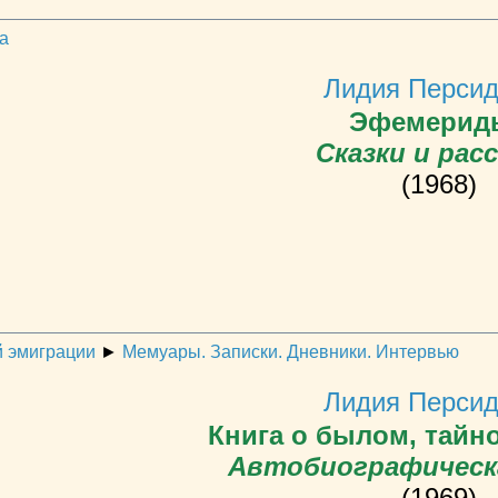
а
Лидия Персид
Эфемериды
Сказки и рас
(1968)
й эмиграции
►
Мемуары. Записки. Дневники. Интервью
Лидия Персид
Книга о былом, тайно
Автобиографическ
(1969)