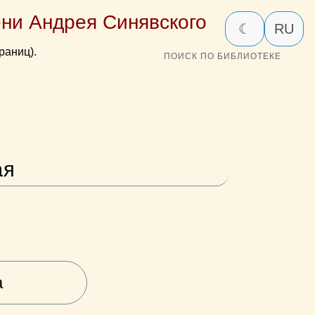
ни Андрея Синявского
☾
RU
раниц).
ПОИСК ПО БИБЛИОТЕКЕ
ая
а