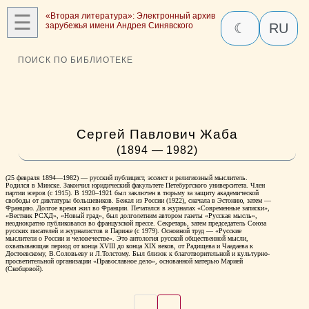
☰
«Вторая литература»: Электронный архив
зарубежья имени Андрея Синявского
☾
RU
ПОИСК ПО БИБЛИОТЕКЕ
Сергей Павлович Жаба
(1894 — 1982)
(25 февраля 1894—1982) — русский публицист, эссеист и религиозный мыслитель.
Родился в Минске. Закончил юридический факультете Петебургского университета. Член
партии эсеров (с 1915). В 1920‒1921 был заключен в тюрьму за защиту академической
свободы от диктатуры большевиков. Бежал из России (1922), сначала в Эстонию, затем —
Францию. Долгое время жил во Франции. Печатался в журналах «Современные записки»,
«Вестник РСХД», «Новый град», был долголетним автором газеты «Русская мысль»,
неоднократно публиковался во французской прессе. Секретарь, затем председатель Союза
русских писателей и журналистов в Париже (с 1979). Основной труд — «Русские
мыслители о России и человечестве». Это антология русской общественной мысли,
охватывающая период от конца XVIII до конца XIX веков, от Радищева и Чаадаева к
Достоевскому, В.Соловьеву и Л.Толстому. Был близок к благотворительной и культурно-
просветительной организации «Православное дело», основанной матерью Марией
(Скобцовой).