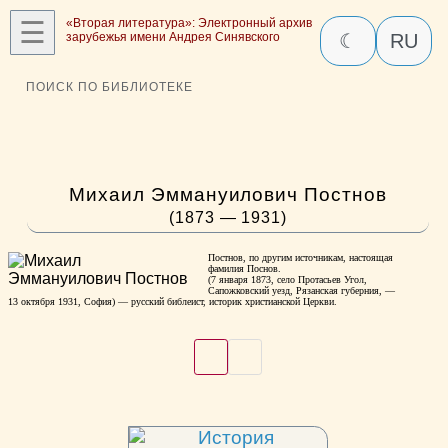
☰
«Вторая литература»: Электронный архив
зарубежья имени Андрея Синявского
☾
RU
ПОИСК ПО БИБЛИОТЕКЕ
Михаил Эммануилович Постнов
(1873 — 1931)
Постнов, по другим источникам, настоящая
фамилия Поснов.
(7 января 1873, село Протасьев Угол,
Сапожковский уезд, Рязанская губерния, —
13 октября 1931, София) — русский библеист, историк христианской Церкви.