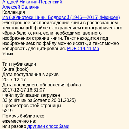
Андрей Никитин-Перенский
,
Алексей Балакин
Коллекция
Из библиотеки Нины Бодровой (1946—2015) (Мюнхен)
Электронное воспроизведение книги в распознанном
текстовом
pdf
файле с сохранением фотографического
чёрно-белого, или, если необходимо, цветного
изображения страниц книги. Текст находится под
изображением: по файлу можно искать, а текст можно
копировать для цитирования.
PDF : 14.41 Mb
Язык
—
Тип публикации
Книга (book)
Дата поступления в архив
2017-12-17
Дата последнего обновления файла
2017-12-17 16:31:07
Файл публикации загружен
33 (счётчик работает с 20.01.2025)
Просмотров этой страницы
5219
Помочь библиотеке:
ежемесячно на:
или разово
другими способами