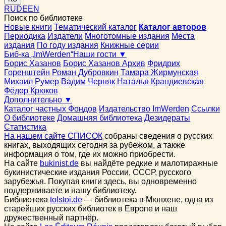
RU
DE
EN
Поиск по библиотеке
Новые книги
Тематический каталог
Каталог авторов
Периодика
Издатели
Многотомные издания
Места
издания
По году издания
Книжные серии
Биб-ка „ImWerden“
Наши гости ▼
Борис Хазанов
Борис Хазанов Архив
Фридрих
Горенштейн
Роман Дубровкин
Тамара Жирмунская
Михаил Румер
Вадим Черняк
Наталья Крандиевская
Фёдор Крюков
Дополнительно ▼
Каталог частных Фондов
Издательство ImWerden
Ссылки
О библиотеке
Домашняя библиотека
Дезидераты
Статистика
На нашем сайте СПИСОК
собраны сведения о русских
книгах, выходящих сегодня за рубежом, а также
информация о том, где их можно приобрести.
На сайте
bukinist.de
вы найдёте редкие и малотиражные
букинистические издания России, СССР, русского
зарубежья. Покупая книги здесь, вы одновременно
поддерживаете и нашу библиотеку.
Библиотека
tolstoi.de
— библиотека в Мюнхене, одна из
старейших русских библиотек в Европе и наш
дружественный партнёр.