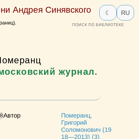
ни Андрея Синявского
☾
RU
раниц).
ПОИСК ПО БИБЛИОТЕКЕ
Померанц
московский журнал.
Автор
Померанц,
Григорий
Соломонович (19
18—2013) (3)