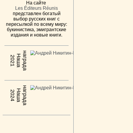
На сайте
Les Éditeurs Réunis
представлен богатый
выбор русских книг с
пересылкой по всему миру:
букинистика, эмигрантские
издания и новые книги.
н
а
Н
а
ш
а
а
г
р
а
д
2021
н
а
Н
а
ш
а
а
г
р
а
д
2024